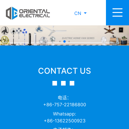
CN
CONTACT US
电话：
+86-757-22186800
Whatsapp:
+86-13622500923